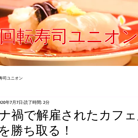
回転寿司ユニオ
寿司ユニオン
020年7月7日
読了時間: 2分
ナ禍で解雇されたカフェ
を勝ち取る！