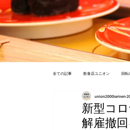
全ての記事
飲食店ユニオン
回転
union2000seinen
2
新型コロ
解雇撤回