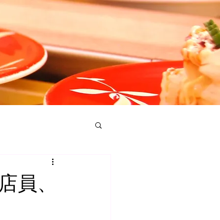
ン
店員、