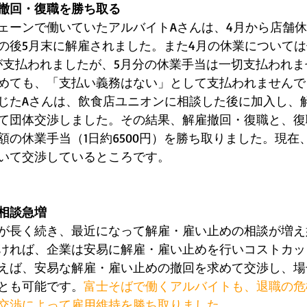
撤回・復職を勝ち取る
ェーンで働いていたアルバイトAさんは、4月から店舗
の後5月末に解雇されました。また4月の休業について
っとが支払われましたが、5月分の休業手当は一切支払われ
めても、「支払い義務はない」として支払われませんで
じたAさんは、飲食店ユニオンに相談した後に加入し、
て団体交渉しました。その結果、解雇撤回・復職と、復
額の休業手当（1日約6500円）を勝ち取りました。現在
いて交渉しているところです。
相談急増
が長く続き、最近になって解雇・雇い止めの相談が増え
ければ、企業は安易に解雇・雇い止めを行いコストカッ
えば、安易な解雇・雇い止めの撤回を求めて交渉し、場
とも可能です。
富士そばで働くアルバイトも、退職の危
交渉によって雇用維持を勝ち取りました。