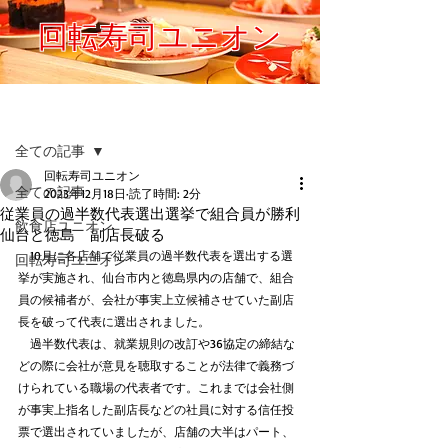
回転寿司ユニオン
記事
全ての記事
回転寿司ユニオン
全ての記事
2023年12月18日
読了時間: 2分
従業員の過半数代表選出選挙で組合員が勝利
飲食店ユニオン
仙台と徳島 副店長破る
　10月に各店舗で従業員の過半数代表を選出する選
回転寿司ユニオン
挙が実施され、仙台市内と徳島県内の店舗で、組合
員の候補者が、会社が事実上立候補させていた副店
長を破って代表に選出されました。
　過半数代表は、就業規則の改訂や36協定の締結な
どの際に会社が意見を聴取することが法律で義務づ
けられている職場の代表者です。これまでは会社側
が事実上指名した副店長などの社員に対する信任投
票で選出されていましたが、店舗の大半はパート、