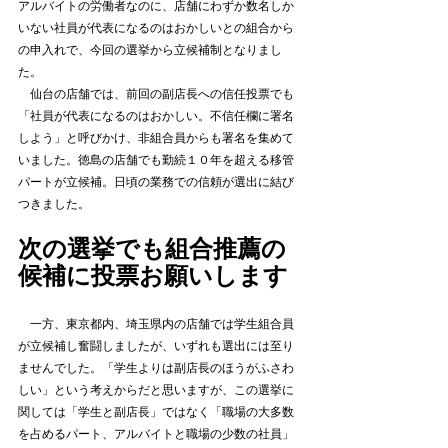
アルバイトの労働者なのに、店舗にわずか数名しか
いない社員が代表になるのはおかしいとの組合から
の申入れで、今回の選挙から立候補制となりまし
た。
　仙台の店舗では、前回の副店長への信任投票でも
「社員が代表になるのはおかしい。不信任欄に署名
しよう」と呼びかけ、非組合員からも署名を集めて
いました。徳島の店舗でも勤続１０年を超える移管
パートが立候補。日頃の業務での信頼が選出に結び
つきました。
次の選挙でも組合推薦の
候補に投票お願いします
　一方、東京都内、埼玉県内の店舗では学生組合員
が立候補し奮闘しましたが、いずれも選出には至り
ませんでした。「学生よりは副店長のほうがふさわ
しい」という考えからだと思いますが、この選挙に
関しては「学生と副店長」ではなく「職場の大多数
を占めるパート、アルバイトと職場の少数の社員」